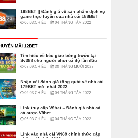
188BET || Đánh giá về sản phẩm dịch vụ
game trực tuyến của nhà cái 188BET
06:03:CHIỀU
04 THÁNG TÁM 2022
HUYẾN MÃI 12BET
Tìm hiểu về kèo giao bóng trước tại
Sv388 cho người chơi cá độ lần đầu
03:09:CHIỀU
30 THÁNG MƯỜI 2023
Nhận xét đánh giá tổng quát về nhà cái
179BET mới nhất 2022
06:03:CHIỀU
04 THÁNG TÁM 2022
Link truy cập V9bet – Đánh giá nhà cái
cá cược V9bet
06:03:CHIỀU
04 THÁNG TÁM 2022
Link vào nhà cái VN88 chính thức cập