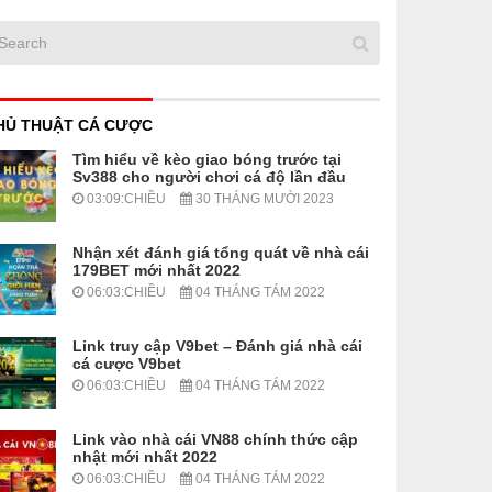
HỦ THUẬT CÁ CƯỢC
Tìm hiểu về kèo giao bóng trước tại
Sv388 cho người chơi cá độ lần đầu
03:09:CHIỀU
30 THÁNG MƯỜI 2023
Nhận xét đánh giá tổng quát về nhà cái
179BET mới nhất 2022
06:03:CHIỀU
04 THÁNG TÁM 2022
Link truy cập V9bet – Đánh giá nhà cái
cá cược V9bet
06:03:CHIỀU
04 THÁNG TÁM 2022
Link vào nhà cái VN88 chính thức cập
nhật mới nhất 2022
06:03:CHIỀU
04 THÁNG TÁM 2022