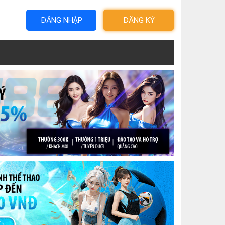
ĐĂNG NHẬP
ĐĂNG KÝ