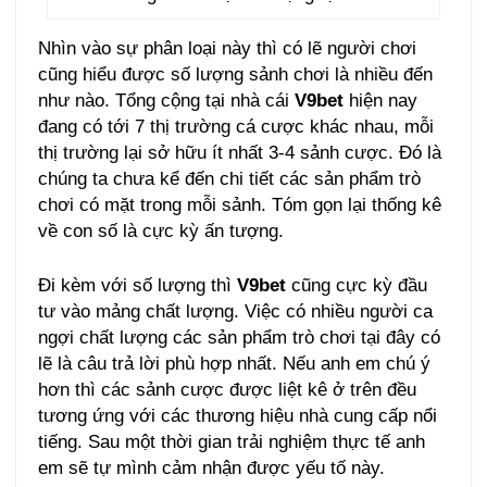
Nhìn vào sự phân loại này thì có lẽ người chơi
cũng hiểu được số lượng sảnh chơi là nhiều đến
như nào. Tổng cộng tại nhà cái
V9bet
hiện nay
đang có tới 7 thị trường cá cược khác nhau, mỗi
thị trường lại sở hữu ít nhất 3-4 sảnh cược. Đó là
chúng ta chưa kể đến chi tiết các sản phẩm trò
chơi có mặt trong mỗi sảnh. Tóm gọn lại thống kê
về con số là cực kỳ ấn tượng.
Đi kèm với số lượng thì
V9bet
cũng cực kỳ đầu
tư vào mảng chất lượng. Việc có nhiều người ca
ngợi chất lượng các sản phẩm trò chơi tại đây có
lẽ là câu trả lời phù hợp nhất. Nếu anh em chú ý
hơn thì các sảnh cược được liệt kê ở trên đều
tương ứng với các thương hiệu nhà cung cấp nổi
tiếng. Sau một thời gian trải nghiệm thực tế anh
em sẽ tự mình cảm nhận được yếu tố này.