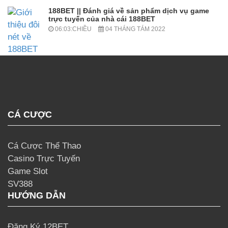
188BET || Đánh giá về sản phẩm dịch vụ game
trực tuyến của nhà cái 188BET
06:03:CHIỀU
04 THÁNG TÁM 2022
CÁ CƯỢC
Cá Cược Thể Thao
Casino Trực Tuyến
Game Slot
SV388
HƯỚNG DẪN
Đăng Ký 12BET