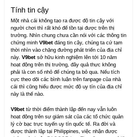
Tính tin cậy
Một nhà cái không tạo ra được độ tin cậy với
người chơi thì rất khó để tồn tại được trên thị
trường. Nhìn chung chưa cần nói với các thông tin
chứng minh
V9bet
đáng tin cậy, chúng ta cứ tạm
thời nhìn vào chặng đường phát triển của địa chỉ
này.
V9bet
sở hữu kinh nghiệm lên tới 10 năm
hoạt động trên thị trường, đây quả thực không
phải là con số nhỏ để chúng ta bỏ qua. Nếu tích
cực theo dõi các bình luận trên fanpage của nhà
cái thì cũng hiểu được mức độ uy tín của địa chỉ
này là thế nào.
V9bet
từ thời điểm thành lập đến nay vẫn luôn
hoạt động trên sự giám sát của các tổ chức quản
lý cờ bạc trực tuyến uy tín quốc tế. Ra đời và
được thành lập tại Philippines, việc nhận được