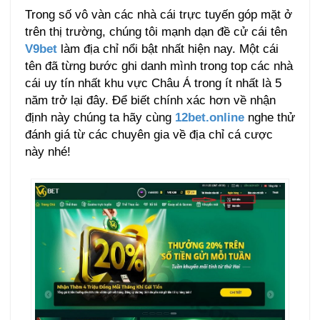
Trong số vô vàn các nhà cái trực tuyến góp mặt ở
trên thị trường, chúng tôi mạnh dạn đề cử cái tên
V9bet
làm địa chỉ nổi bật nhất hiện nay. Một cái
tên đã từng bước ghi danh mình trong top các nhà
cái uy tín nhất khu vực Châu Á trong ít nhất là 5
năm trở lại đây. Để biết chính xác hơn về nhận
định này chúng ta hãy cùng
12bet.online
nghe thử
đánh giá từ các chuyên gia về địa chỉ cá cược
này nhé!