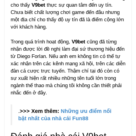
cho thấy
V9bet
thực sự quan tâm đến uy tín.
Chưa biết chất lượng chơi game đến đâu nhưng
một địa chỉ cho thấy độ uy tín đã là điểm cộng lớn
với khách hàng.
Trong quá trình hoạt động,
V9bet
cũng đã từng
nhận được lời đề nghị làm đại sứ thương hiệu đến
từ Diego Forlan. Nếu anh em không tin có thể tự
xác nhận trên các kênh mạng xã hội, trên các diễn
đàn cá cược trực tuyến. Thậm chí tại đó còn có
sự xuất hiện rất nhiều những tên tuổi lớn trong
ngành thể thao mà chúng tôi không cần thiết phải
nhắc đến ở đây.
.
>>> Xem thêm:
Những ưu điểm nổi
bật nhất của nhà cái Fun88