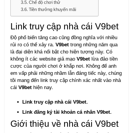
Chế độ chơi thử
Tiền thưởng khuyến mãi
Link truy cập nhà cái V9bet
Độ phổ biến tăng cao cũng đồng nghĩa với nhiều
rủi ro có thể xảy ra.
V9bet
trong những năm qua
là đại diện khá nổi bật cho hiện tượng này. Có
không ít các website giả mạo
V9bet
lừa đảo tiền
cược của người chơi ở khắp nơi. Không để anh
em vấp phải những nhầm lẫn đáng tiếc này, chúng
tôi mang đến link truy cập chính xác nhất vào nhà
cái
V9bet
hiện nay.
Link truy cập nhà cái V9bet
.
Link đăng ký tài khoản cá nhân V9bet
.
Giới thiệu về nhà cái V9bet