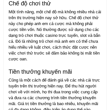
Chế độ chơi thử
Một tính năng, một chế độ mà không nhiều nhà cái
trên thị trường hiện nay sở hữu. Chế độ chơi thử
này cho phép anh em cá cược mà không phải
cược tiền vốn. Nó thường được sử dụng cho các
dạng trò chơi thuộc casino trực tuyến, slot và bắn
cá. Đó là những trò chơi mà anh em có thể chưa
hiểu nhiều về luật chơi, cách thức đặt cược nên
việc chơi thử trước sẽ đảm bảo không bị mất tiền
cược oan.
Tiền thưởng khuyến mãi
Cũng là một cách để đánh giá về các nhà cái trực
tuyến trên thị trường hiện nay. Để thu hút người
chơi về với mình, họ thi đua trong việc cung cấp
và đưa ra các chương trình tiền thưởng khuyến
mãi. Giá trị tiền thưởng là bao nhiêu, khuyến mãi
có đa dạng không, điều kiện áp dụng thế nào,…