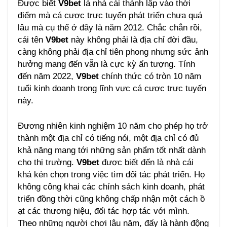
Được biết
V9bet
là nhà cái thành lập vào thời
điểm mà cá cược trực tuyến phát triển chưa quá
lâu mà cụ thể ở đây là năm 2012. Chắc chắn rồi,
cái tên
V9bet
này không phải là địa chỉ đời đầu,
càng không phải địa chỉ tiên phong nhưng sức ảnh
hưởng mang đến vẫn là cực kỳ ấn tượng. Tính
đến năm 2022,
V9bet
chính thức có tròn 10 năm
tuổi kinh doanh trong lĩnh vực cá cược trực tuyến
này.
Đương nhiên kinh nghiệm 10 năm cho phép họ trở
thành một địa chỉ có tiếng nói, một địa chỉ có đủ
khả năng mang tới những sản phẩm tốt nhất dành
cho thị trường.
V9bet
được biết đến là nhà cái
khá kén chọn trong việc tìm đối tác phát triển. Họ
không công khai các chính sách kinh doanh, phát
triển đồng thời cũng không chấp nhận một cách ồ
ạt các thương hiệu, đối tác hợp tác với mình.
Theo những người chơi lâu năm, đấy là hành động