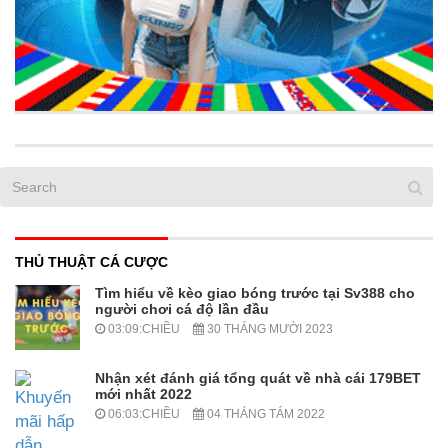
THỦ THUẬT CÁ CƯỢC
Tìm hiểu về kèo giao bóng trước tại Sv388 cho
người chơi cá độ lần đầu
03:09:CHIỀU
30 THÁNG MƯỜI 2023
Nhận xét đánh giá tổng quát về nhà cái 179BET
mới nhất 2022
06:03:CHIỀU
04 THÁNG TÁM 2022