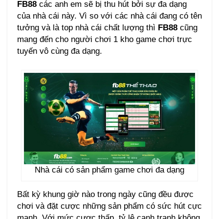
FB88
các anh em sẽ bị thu hút bởi sự đa dạng
của nhà cái này. Vì so với các nhà cái đang có tên
tưởng và là top nhà cái chất lượng thì
FB88
cũng
mang đến cho người chơi 1 kho game chơi trực
tuyến vô cùng đa dạng.
Nhà cái có sản phẩm game chơi đa dạng
Bất kỳ khung giờ nào trong ngày cũng đều được
chơi và đặt cược những sản phẩm có sức hút cực
mạnh. Với mức cược thấp, tỷ lệ cạnh tranh không