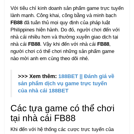
Với tiêu chí kinh doanh sản phẩm game trực tuyến
lành mạnh. Công khai, công bằng và minh bạch
FB88
đã tuân thủ mọi quy định của pháp luật
Philippines hiện hành. Do đó, người chơi đến với
nhà cái nhiều hơn và thường xuyên giao dịch tại
nhà cái
FB88
. Vậy khi đến với nhà cái
FB88
,
người chơi có thể chơi những sản phẩm game
nào mời anh em cùng theo dõi nhé.
>>> Xem thêm:
188BET || Đánh giá về
sản phẩm dịch vụ game trực tuyến
của nhà cái 188BET
Các tựa game có thể chơi
tại nhà cái FB88
Khi đến với hệ thống các cược trực tuyến của