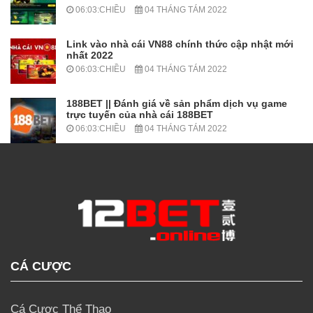
06:03:CHIỀU
04 THÁNG TÁM 2022
Link vào nhà cái VN88 chính thức cập nhật mới
nhất 2022
06:03:CHIỀU
04 THÁNG TÁM 2022
188BET || Đánh giá về sản phẩm dịch vụ game
trực tuyến của nhà cái 188BET
06:03:CHIỀU
04 THÁNG TÁM 2022
CÁ CƯỢC
Cá Cược Thể Thao