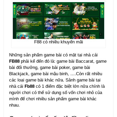
F88 có nhiều khuyến mãi
Những sản phẩm game bài có mặt tại nhà cái
FB88
phải kể đến đó là: game bài Baccarat, game
bài đổi thưởng, game bài poker, game bài
Blackjack, game bài mậu binh, ….Còn rất nhiều
các loại game bài khác nữa. Sảnh game bài tại
nhà cái
Fb88
có 1 điểm đặc biệt lớn nữa chính là
người chơi có thể sử dụng số vốn chơi nhỏ của
mình để chơi nhiều sản phẩm game bài khác
nhau.