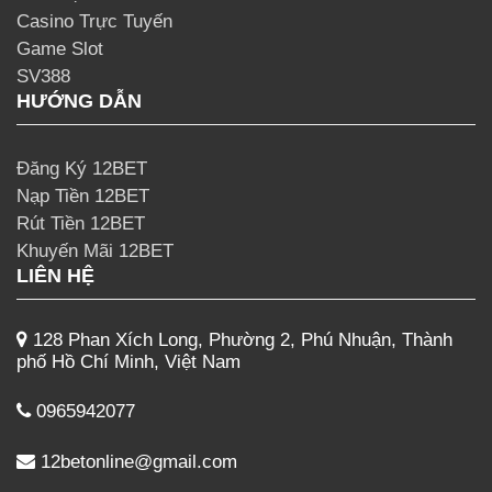
Casino Trực Tuyến
Game Slot
SV388
HƯỚNG DẪN
Đăng Ký 12BET
Nạp Tiền 12BET
Rút Tiền 12BET
Khuyến Mãi 12BET
LIÊN HỆ
128 Phan Xích Long, Phường 2, Phú Nhuận, Thành
phố Hồ Chí Minh, Việt Nam
0965942077
12betonline@gmail.com